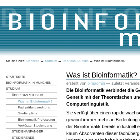
Direkt
zum
Inhalt
|
Direkt
zur
Navigation
Benutzerspezifische
→
→
→
Sie sind hier:
Startseite
Studium
Über das Studium
Was ist Bioinformatik?
Werkzeuge
Was ist Bioinformatik?
STARTSEITE
erstellt von
bimadmin
—
zuletzt veränder
BIOINFORMATIK IN MÜNCHEN
STUDIUM
Die Bioinformatik verbindet die 
ÜBER DAS STUDIUM
Genetik mit der Theoretischen un
Was ist Bioinformatik?
Computerlinguistik.
Fachprüfungsordnung
Sie verfügt über einen rapide wach
Studienpläne
gewinnt immer mehr an Bedeutung in
Bioinformatik-Professuren
der Bioinformatik bereits industriell
Verkürzter Studiengang
STUDIENANFÄNGER
kaum Absolventen dieser fachübergre
STUDIERENDE