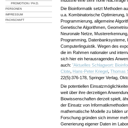
Industrie eine sehr hohe Nachfrage 
PROMOTION / PH.D.
Die Bioinformatik setzt Methoden au
PERSONEN
u.a. Kombinatorische Optimierung, 
IMPRESSUM
FACHSCHAFT
Programmierung, allgemeine Algori
Genetische Algorithmen, Geometrisc
Neuronale Netze, Mustererkennung, 
Programming, Datenbanksysteme, K
Computerlinguistik. Wegen des expo
die im Rahmen nationaler und intern
sich hier ein herausragendes Anwend
auch:
"Aktuelles Schlagwort: Bioinfo
Clote
,
Hans-Peter Kriegel
,
Thomas S
22(5):376-178, Springer Verlag, Okt
Die potentiellen Einsatzmöglichkeit
weit über ihre derzeitigen Anwendung
Biowissenschaften derzeit spielt, äh
der Einsatz von Informatikmethoden
mathematische Modelle zu bilden und
Forschung gründen sich immer mehr
Generierung eigener Daten im Labor