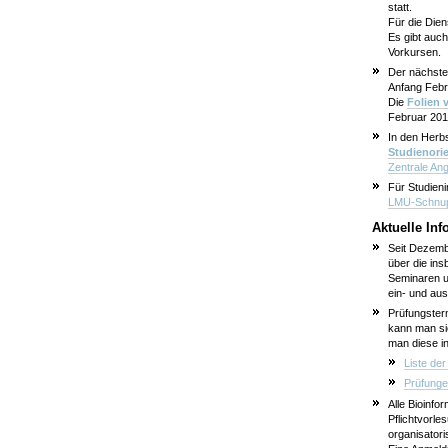
statt.
Für die Die
Es gibt auc
Vorkursen.
Der nächst
Anfang Febr
Die
Folien 
Februar 201
In den Herb
Studienori
Zentrale Ang
Für Studieni
LMU-Schnup
Aktuelle In
Seit Dezemb
über die in
Seminaren un
ein- und aus
Prüfungster
kann man sic
man diese i
Liste de
Prüfung
Alle Bioinf
Pflichtvorl
organisator