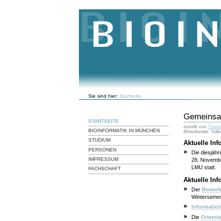
Direkt
zum
Inhalt
|
Direkt
zur
Navigation
Benutzerspezifische
Sie sind hier:
Startseite
Werkzeuge
Gemeinsam
STARTSEITE
erstellt von
Thoma
BIOINFORMATIK IN MÜNCHEN
Mitwirkende: Volk
STUDIUM
Aktuelle In
PERSONEN
Die diesjähr
IMPRESSUM
28. Novembe
LMU statt.
FACHSCHAFT
Aktuelle Inf
Der
Bewerb
Wintersemes
Informatio
Die
Orienti