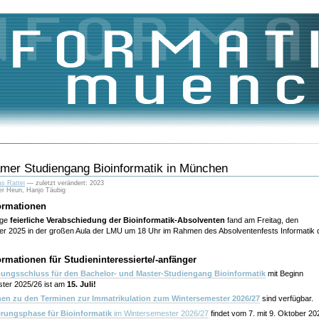
er Studiengang Bioinformatik in München
s Rattei
—
zuletzt verändert:
2023
er Heun, Hanjo Täubig
formationen
ige
feierliche Verabschiedung der Bioinformatik-Absolventen
fand am Freitag, den
r 2025 in der großen Aula der LMU um 18 Uhr im Rahmen des Absolventenfests Informatik 
ormationen für Studieninteressierte/-anfänger
ungsschluss für den Bachelor- und Master-Studiengang Bioinformatik
mit Beginn
ter 2025/26 ist am
15. Juli!
nen zu den Terminen zur Immatrikulation zum Wintersemester 2026/27
sind verfügbar.
erungsphase für Bioinformatik
im Wintersemester 2026/27
findet
vom 7. mit 9. Oktober 20