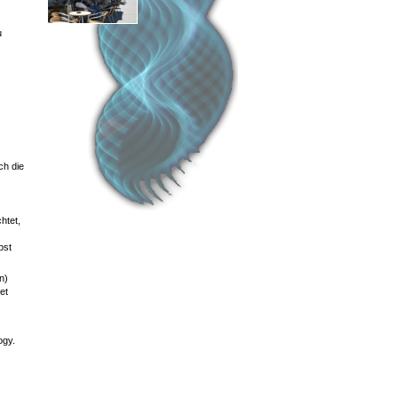
u
ch die
htet,
bst
n)
et
ogy.