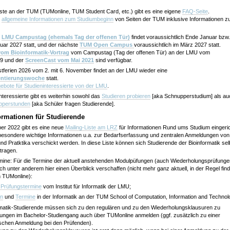
nste an der TUM (TUMonline, TUM Student Card, etc.) gibt es eine eigene
FAQ-Seite
.
h
allgemeine Informationen zum Studiumbeginn
von Seiten der TUM inklusive Informationen z
e
LMU Campustag (ehemals Tag der offenen Tür)
findet
voraussichtlich Ende Januar bzw.
uar 2027 statt,
und der nächste
TUM Open Campus
voraussichtlich
im März 2027 statt.
vom Bioinformatik-Vortrag
vom Campustag (Tag der offenen Tür) an der LMU vom
9 und der
ScreenCast vom Mai 2021
sind verfügbar.
stferien 2026 vom 2. mit 6. November findet an der LMU wieder eine
entierungswoche
statt.
ebote für Studieninteressierte von der LMU
.
nteressierte gibt es weiterhin sowohl das
Studieren probieren
[aka Schnupperstudium] als au
perstunden
[aka Schüler fragen Studierende].
formationen für Studierende
er 2022 gibt es eine neue
Mailing-Liste am LRZ
für Informationen Rund ums Studium eingeric
sbesondere wichtige Informationen u.a. zur Bedarfserfassung und zentralen Anmeldungen von
d Pratktika verschickt werden. In diese Liste können sich Studierende der Bioinformatik sel
tragen.
mine: Für die Termine der aktuell anstehenden Modulpüfungen (auch Wiederholungsprüfunge
h unter anderem hier einen Überblick verschaffen (nicht mehr ganz aktuell, in der Regel find
n TUMonline):
r Prüfungstermine
vom Institut für Informatik der LMU;
en
und
Termine
in der Informatik an der TUM School of Computation, Information and Technol
ormatik-Studierende müssen sich zu den regulären und zu den Wiederholungsklausuren zu
esungen im Bachelor-Studiengang auch über TUMonline anmelden (ggf. zusätzlich zu einer
ischen Anmeldung bei den Prüfenden).