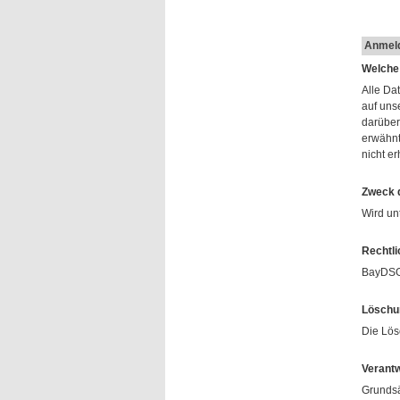
Anmeld
Welche
Alle Da
auf uns
darüber
erwähnt
nicht e
Zweck d
Wird un
Rechtli
BayDSG 
Löschu
Die Lös
Verantw
Grundsä