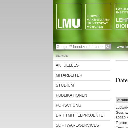
www.l
Startseite
AKTUELLES
MITARBEITER
Date
STUDIUM
PUBLIKATIONEN
Verantw
FORSCHUNG
Ludwig-
Geschwi
DRITTMITTELPROJEKTE
80539 
Telefon:
SOFTWARE/SERVICES