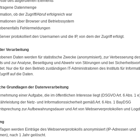
sse des abgerufenen Elements
rtragene Datenmenge
rmation, ob der Zugriff/Abruf erfolgreich war
rmationen über Browser und Betriebssystem
ebenenfalls Fehlermeldungen
Server protokolliert den Usernamen und die IP, von dem der Zugriff erfolgt.
er Verarbeitung
obenen Daten werden für statistische Zwecke (anonymisiert), zur Verbesserung de
s und zur Analyse, Beseitigung und Abwehr von Störungen und bei Sicherheitsvorf
t. Nur die für den Betrieb zuständigen IT-Administratoren des Instituts für Informat
griff auf die Daten.
che Grundlagen der Datenverarbeitung
nehmung einer Aufgabe, die im öffentlichen Interesse liegt (DSGVO Art. 6 Abs. 1 e
hrleistung der Netz- und Informationssicherheit gemäß Art. 6 Abs. 1 BayDSG
tsprechung zur Aufbewahrungsdauer und Art von Webserverprotokollen und Logd
ng
Tagen werden Einträge des Webserverprotokolls anonymisiert (IP-Adressen und
en), nach 1 Jahr gelöscht.