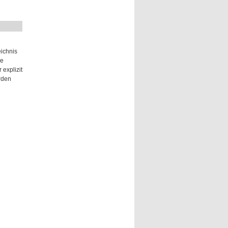
eichnis
ne
explizit
rden