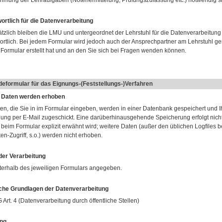
mung der Lehraufgaben (Notenermittelung, Prüfungszulassung etc.) notwendig si
ortlich für die Datenverarbeitung
tzlich bleiben die LMU und untergeordnet der Lehrstuhl für die Datenverarbeitung
ortlich. Bei jedem Formular wird jedoch auch der Ansprechpartner am Lehrstuhl ge
 Formular erstellt hat und an den Sie sich bei Fragen wenden können.
eformular für das Eignungs-(Feststellungs-)Verfahren
 Daten werden erhoben
ten, die Sie in im Formular eingeben, werden in einer Datenbank gespeichert und I
gung per E-Mail zugeschickt. Eine darüberhinausgehende Speicherung erfolgt nicht
t beim Formular explizit erwähnt wird; weitere Daten (außer den üblichen Logfiles 
n-Zugriff, s.o.) werden nicht erhoben.
er Verarbeitung
terhalb des jeweiligen Formulars angegeben.
che Grundlagen der Datenverarbeitung
Art. 4 (Datenverarbeitung durch öffentliche Stellen)
ng