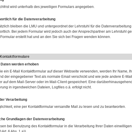
chfrist wird unterhalb des jeweiligen Formulars angegeben.
ortlich für die Datenverarbeitung
tzlich bleiben die LMU und untergeordnet der Lehrstuhl für die Datenverarbeitung
ortlich. Bei jedem Formular wird jedoch auch der Ansprechpartner am Lehrstuhl ge
 Formular erstellt hat und an den Sie sich bei Fragen wenden können.
-Kontaktformulare
 Daten werden erhoben
e ein E-Mail Kontaktformular auf dieser Webseite verwenden, werden Ihr Name, Ih
nd der eingegebener Text als normale Email verschickt und wie jede andere E-Mai
r auf dem Mail-Server oder im Mail-Client gespeichert. Eine darüberhinausgehen
ung in irgendwelchen Dateien, Logfiles o.ä. erfolgt nicht.
er Verarbeitung
lichkeit, eine per Kontaktformular versandte Mail zu lesen und zu beantworten.
che Grundlagen der Datenverarbeitung
sen bei Benutzung des Kontaktformular in die Verarbeitung Ihrer Daten einwilligen
rt. 6 Abs. 1 a)).