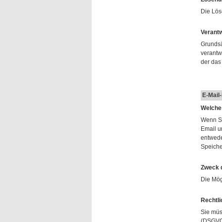
Die Lös
Verantw
Grundsä
verantw
der das
E-Mail
Welche
Wenn Si
Email u
entwede
Speicher
Zweck d
Die Mög
Rechtli
Sie müs
(DSGVO A