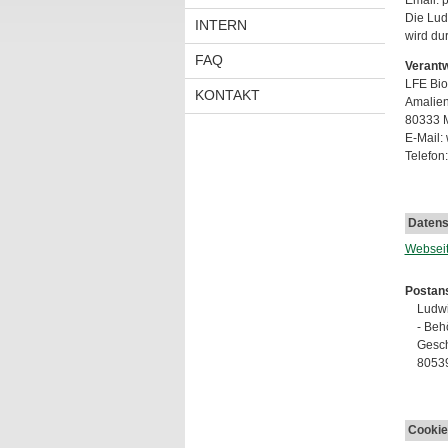
Email: 
Die Lud
INTERN
wird du
FAQ
Verantw
LFE Bio
KONTAKT
Amalien
80333 
E-Mail:
Telefon:
Datens
Websei
Postans
Ludwi
- Beh
Gesch
8053
Cookie