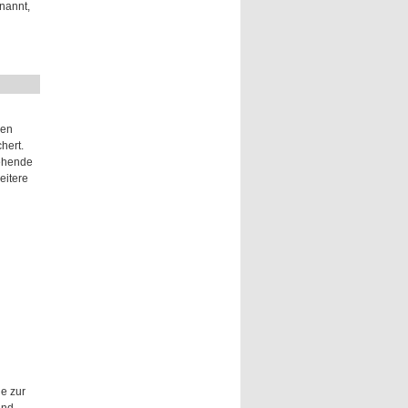
nannt,
nen
hert.
gehende
eitere
e zur