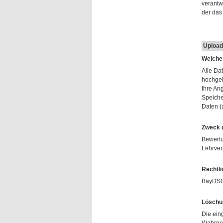
verantw
der das
Upload 
Welche
Alle Da
hochgel
Ihre An
Speicher
Daten (
Zweck d
Bewertu
Lehrver
Rechtli
BayDSG 
Löschu
Die ein