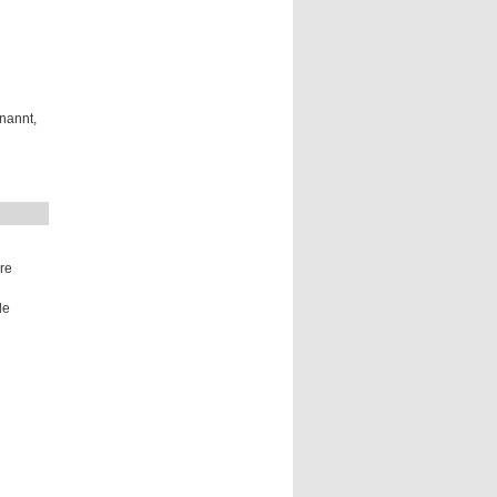
nannt,
re
l
de