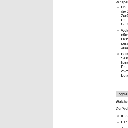
Wir spe
Ob S
die 
Zurü
Date
Gült
Welc
näch
Fiel
pers
ange
Beim
Sess
hand
Date
www.
Butt
Logfil
Welche
Der Web
IP-A
Datu