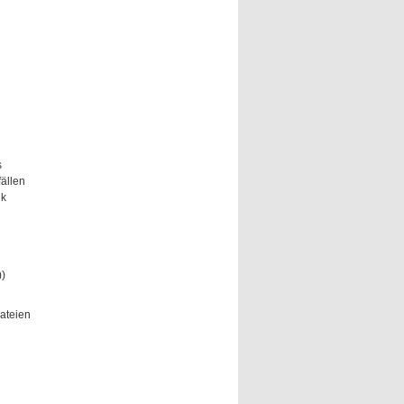
s
ällen
ik
))
ateien