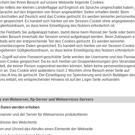
ichern bei Ihrem Besuch auf unsere Webseite folgende Cookies:
ie mittels der kleinen Länderflagge auf Englisch als Sprache umgeschaltet haben,
Sprache auf den folgenden von Ihnen angewählten Seiten erhalten bleibt. Beim
ckschalten auf Deutsch wird das Cookie gelöscht. Es werden keinerlei personen
n gespeichert. Es handelt sich hierbei um ein Session-Cookie ohne angegebenen
igkeitszeitraum, so dass keine Einwilligung des Nutzers erforderlich ist.
he Fieldsets Sie aufgeklappt haben, damit diese beim Reload der Seite oder beim
sten Besuch innerhalb der Session erneut aufgeklappt werden. Beim Zuklappen e
dsets wird der entsprechende Teil des Cookies gelöscht. Es werden keinerlei
onenbezogene Daten gespeichert. Es handelt sich hierbei um ein Session-Cookie
gebenen Gültigkeitszeitraum, so dass keine Einwilligung des Nutzers erforderlich i
 Zugriff auf eine Passwort-geschützte Seite werden der Username und das Passwo
ion-Cookie gespeichert. Da es sich hierbei um Gruppenkennungen (pro Veranstal
elt, die keiner Person zugeordnet werden können, fallen keine personenbezogen
n an. Das Cookie wird spätestens nach 2 Wochen ohne Besuch einer Seite auf
bio.ifi.lmu.de
gelöscht. Die Einwilligung zur Speicherung wird durch Betätigen des
ons erklärt, ein entsprechender Hinweis ist auf der Login-Seite vorhanden.
es von Webserver, ftp-Server und Webservices-Servers
 Daten werden erhoben
server und der Server für Webservices protokollieren
dresse des Webclients
m und Uhrzeit des Abrufes eines Elemente der Webseite