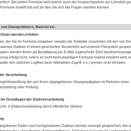
ortlich. Bei jedem Formular wird jedoch auch der Ansprechpartner am Lehrstuhl ge
 Formular erstellt hat und an den Sie sich bei Fragen wenden können.
von Übungsblättern, Material etc.
 Daten werden erhoben
ten, die Sie im Formular eingeben, werden als Textdatei zusammen mit den von Ih
adenen Dateien in einem gesicherten Verzeichnis auf unserem Filesystem gespeic
gaben werden Ihnen als Bestätigung per E-Mail zugeschickt. Eine darüberhinaus
ung erfolgt nicht, sofern es nicht beim jeweiligen Formular explizit erwähnt wird; w
außer den üblichen Logfiles beim Webseiten-Zugriff, s.o.) werden nicht erhoben.
er Verarbeitung
ng/Überprüfung der von Ihnen abgegebenen Übungsaufgaben im Rahmen einer
anstaltung oder Prüfung.
che Grundlagen der Datenverarbeitung
Art. 4 (Datenverarbeitung durch öffentliche Stellen)
ng
gegebenen Daten und hochgeladenen Dateien werden solange gespeichert, wie si