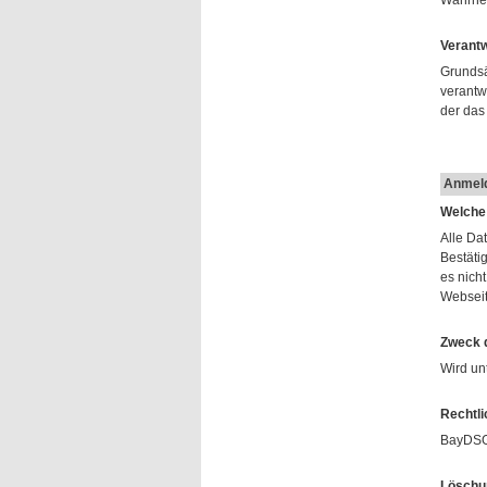
Wahrneh
Verantw
Grundsä
verantw
der das
Anmeld
Welche
Alle Da
Bestäti
es nich
Webseite
Zweck d
Wird un
Rechtli
BayDSG 
Löschu