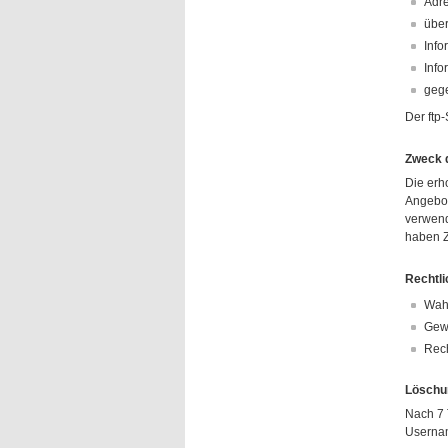
Adre
übe
Info
Info
geg
Der ftp-
Zweck d
Die erh
Angebot
verwende
haben Zu
Rechtli
Wahr
Gewä
Rech
Löschu
Nach 7 
Usernam