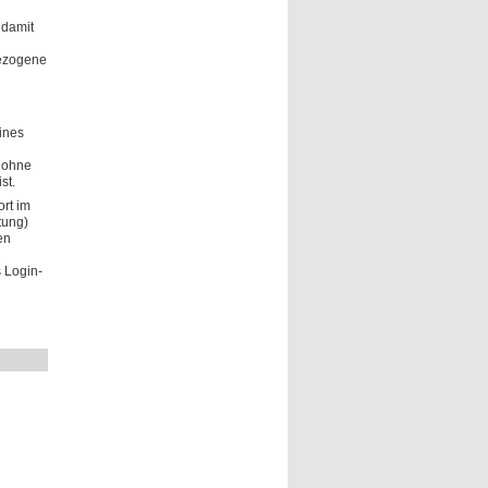
 damit
bezogene
ines
 ohne
st.
rt im
tung)
en
 Login-