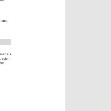
nd.
nannt,
hnen als
, sofern
beim