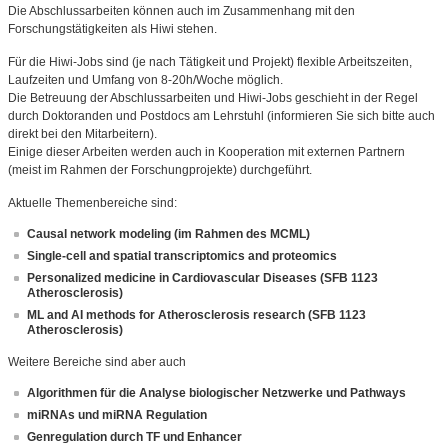
Die Abschlussarbeiten können auch im Zusammenhang mit den
Forschungstätigkeiten als Hiwi stehen.
Für die Hiwi-Jobs sind (je nach Tätigkeit und Projekt) flexible Arbeitszeiten,
Laufzeiten und Umfang von 8-20h/Woche möglich.
Die Betreuung der Abschlussarbeiten und Hiwi-Jobs geschieht in der Regel
durch Doktoranden und Postdocs am Lehrstuhl (informieren Sie sich bitte auch
direkt bei den Mitarbeitern).
Einige dieser Arbeiten werden auch in Kooperation mit externen Partnern
(meist im Rahmen der Forschungprojekte) durchgeführt.
Aktuelle Themenbereiche sind:
Causal network modeling (im Rahmen des MCML)
Single-cell and spatial transcriptomics and proteomics
Personalized medicine in Cardiovascular Diseases (SFB 1123
Atherosclerosis)
ML and AI methods for Atherosclerosis research (SFB 1123
Atherosclerosis)
Weitere Bereiche sind aber auch
Algorithmen für die Analyse biologischer Netzwerke und Pathways
miRNAs und miRNA Regulation
Genregulation durch TF und Enhancer