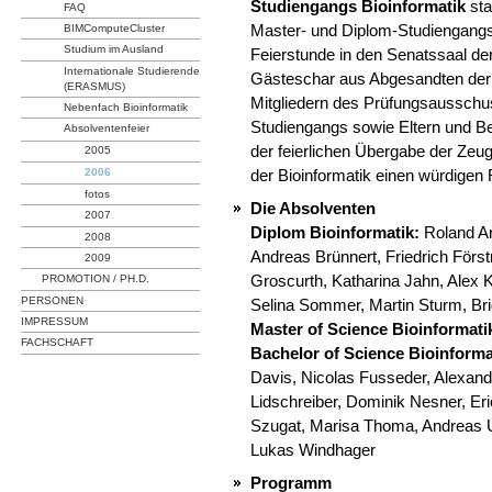
Studiengangs Bioinformatik
sta
FAQ
Master- und Diplom-Studiengangs
BIMComputeCluster
Studium im Ausland
Feierstunde in den Senatssaal de
Internationale Studierende
Gästeschar aus Abgesandten der H
(ERASMUS)
Mitgliedern des Prüfungsausschus
Nebenfach Bioinformatik
Studiengangs sowie Eltern und B
Absolventenfeier
der feierlichen Übergabe der Zeu
2005
2006
der Bioinformatik einen würdigen
fotos
Die Absolventen
2007
Diplom Bioinformatik:
Roland Ar
2008
Andreas Brünnert, Friedrich Först
2009
Groscurth, Katharina Jahn, Alex K
PROMOTION / PH.D.
PERSONEN
Selina Sommer, Martin Sturm, Bri
IMPRESSUM
Master of Science Bioinformati
FACHSCHAFT
Bachelor of Science Bioinforma
Davis, Nicolas Fusseder, Alexan
Lidschreiber, Dominik Nesner, Er
Szugat, Marisa Thoma, Andreas U
Lukas Windhager
Programm