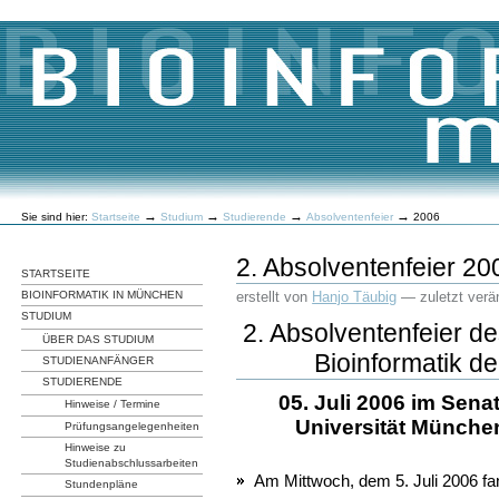
Direkt
zum
Inhalt
|
Direkt
zur
Navigation
Benutzerspezifische
→
→
→
→
Sie sind hier:
Startseite
Studium
Studierende
Absolventenfeier
2006
Werkzeuge
2. Absolventenfeier 20
STARTSEITE
erstellt von
Hanjo Täubig
—
zuletzt verä
BIOINFORMATIK IN MÜNCHEN
STUDIUM
2. Absolventenfeier 
ÜBER DAS STUDIUM
Bioinformatik 
STUDIENANFÄNGER
STUDIERENDE
05. Juli 2006 im Sena
Hinweise / Termine
Universität München
Prüfungsangelegenheiten
Hinweise zu
Studienabschlussarbeiten
Am Mittwoch, dem 5. Juli 2006 fa
Stundenpläne