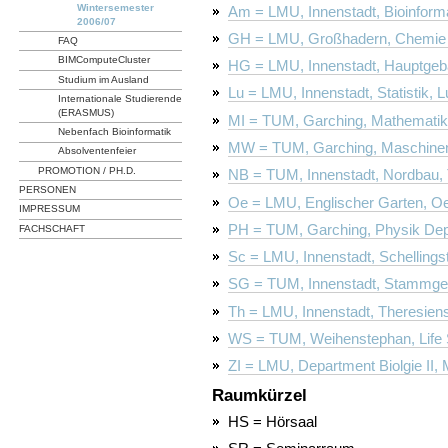
Wintersemester
Am = LMU, Innenstadt, Bioinforma
2006/07
GH = LMU, Großhadern, Chemie 
FAQ
BIMComputeCluster
HG = LMU, Innenstadt, Hauptge
Studium im Ausland
Lu = LMU, Innenstadt, Statistik, 
Internationale Studierende
(ERASMUS)
MI = TUM, Garching, Mathematik 
Nebenfach Bioinformatik
MW = TUM, Garching, Maschinen
Absolventenfeier
PROMOTION / PH.D.
NB = TUM, Innenstadt, Nordbau, 
PERSONEN
Oe = LMU, Englischer Garten, Oe
IMPRESSUM
PH = TUM, Garching, Physik Dep
FACHSCHAFT
Sc = LMU, Innenstadt, Schellings
SG = TUM, Innenstadt, Stammgel
Th = LMU, Innenstadt, Theresien
WS = TUM, Weihenstephan, Life 
ZI = LMU, Department Biolgie II, 
Raumkürzel
HS = Hörsaal