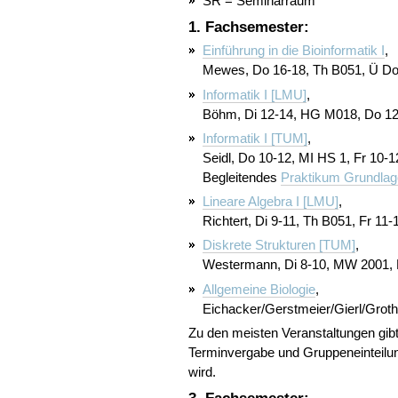
SR = Seminarraum
1. Fachsemester:
Einführung in die Bioinformatik I
,
Mewes, Do 16-18, Th B051, Ü Do
Informatik I [LMU]
,
Böhm, Di 12-14, HG M018, Do 1
Informatik I [TUM]
,
Seidl, Do 10-12, MI HS 1, Fr 10-
Begleitendes
Praktikum Grundlag
Lineare Algebra I [LMU]
,
Richtert, Di 9-11, Th B051, Fr 11
Diskrete Strukturen [TUM]
,
Westermann, Di 8-10, MW 2001,
Allgemeine Biologie
,
Eichacker/Gerstmeier/Gierl/Grot
Zu den meisten Veranstaltungen gib
Terminvergabe und Gruppeneinteilun
wird.