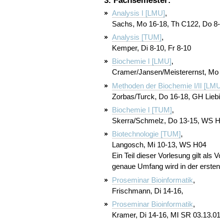
3. Fachsemester:
Analysis I [LMU]
,
Sachs, Mo 16-18, Th C122, Do 8
Analysis [TUM]
,
Kemper, Di 8-10, Fr 8-10
Biochemie I [LMU]
,
Cramer/Jansen/Meisterernst, Mo
Methoden der Biochemie I/II [LM
Zorbas/Turck, Do 16-18, GH Lieb
Biochemie I [TUM]
,
Skerra/Schmelz, Do 13-15, WS H
Biotechnologie [TUM]
,
Langosch, Mi 10-13, WS H04
Ein Teil dieser Vorlesung gilt als
genaue Umfang wird in der erste
Proseminar Bioinformatik
,
Frischmann, Di 14-16,
Proseminar Bioinformatik
,
Kramer, Di 14-16, MI SR 03.13.0