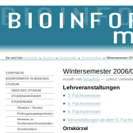
Direkt
zum
Inhalt
|
Direkt
zur
Navigation
Benutzerspezifische
→
→
→
→
Sie sind hier:
Startseite
Studium
Studierende
Stundenpläne
Wintersemester 20
Werkzeuge
Wintersemester 2006/
STARTSEITE
erstellt von
bimadmin
—
zuletzt veränder
BIOINFORMATIK IN MÜNCHEN
STUDIUM
Lehrveranstaltungen
ÜBER DAS STUDIUM
1. Fachsemester
STUDIENANFÄNGER
STUDIERENDE
3. Fachsemester
Hinweise / Termine
5. Fachsemester
Prüfungsangelegenheiten
Veranstaltungen ab dem 5. Fach
Hinweise zu
Studienabschlussarbeiten
Ortskürzel
Stundenpläne