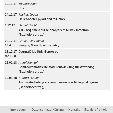
10.11.17
Michael Kluge
t.b.a
24.11.17
Markus Joppich
Helicobacter pylori and miRNAs
1.12.17
Daniel Strobl
4sU-seq time-course analysis of MCMV infection
(Bachelorvortrag)
08.12.17
Constantin Ammar
13st
Imaging Mass Spectrometry
11.12.17
JournalClub S&N-Espresso
Mo 13st
12.01.18
Amrei Menzel
Semi-automatisierte Modulentwicklung für Watchdog
(Bachelorvortrag)
19.01.18
Andreas Maier
Automated interpretation of molecular biological figures
(Bachelorvortrag)
Impressum
Datenschutzerklärung
Kontakt
Barrierefreiheit