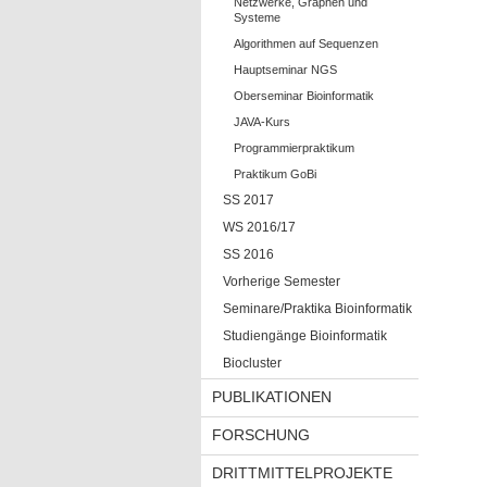
Netzwerke, Graphen und
Systeme
Algorithmen auf Sequenzen
Hauptseminar NGS
Oberseminar Bioinformatik
JAVA-Kurs
Programmierpraktikum
Praktikum GoBi
SS 2017
WS 2016/17
SS 2016
Vorherige Semester
Seminare/Praktika Bioinformatik
Studiengänge Bioinformatik
Biocluster
PUBLIKATIONEN
FORSCHUNG
DRITTMITTELPROJEKTE