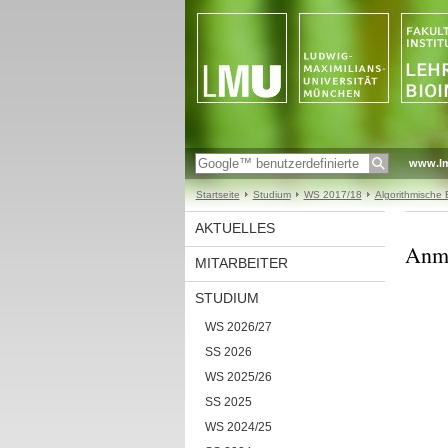
www.l
Startseite
Studium
WS 2017/18
Algorithmische B
AKTUELLES
Anm
MITARBEITER
STUDIUM
WS 2026/27
SS 2026
WS 2025/26
SS 2025
WS 2024/25